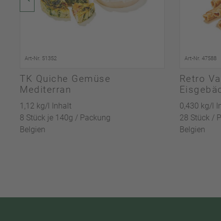
Art-Nr. 51352
Art-Nr. 47588
TK Quiche Gemüse
Retro Va
Mediterran
Eisgebä
1,12 kg/l Inhalt
0,430 kg/l I
8 Stück je 140g / Packung
28 Stück / 
Belgien
Belgien