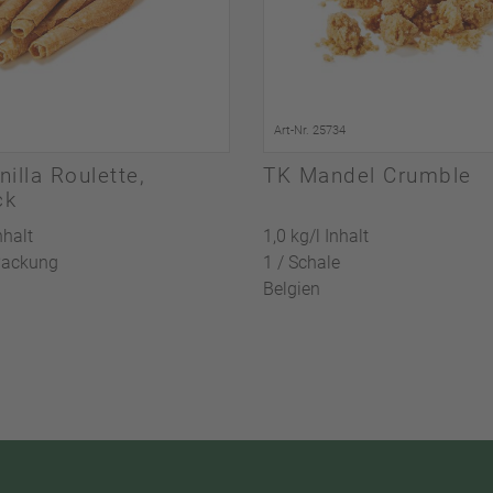
Art-Nr. 25734
nilla Roulette,
TK Mandel Crumble
ck
nhalt
1,0 kg/l Inhalt
Packung
1 / Schale
Belgien