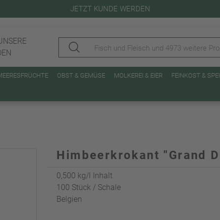
JETZT KUNDE WERDEN
UNSERE
DEN
 MEERESFRÜCHTE
OBST & GEMÜSE
MOLKEREI & EIER
FEINKOST & SP
Himbeerkrokant "Grand D
0,500 kg/l Inhalt
100 Stück / Schale
Belgien