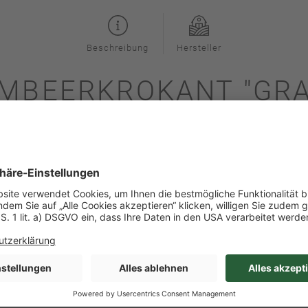
Beschreibung
Hersteller
MBEERKROKANT "GRA
kor", süß