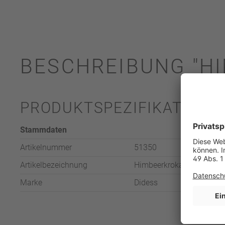
BESCHREIBUNG "HI
PRODUKTSPEZIFIKATION
Stammdaten
Artikelnummer
51350
Artikelbezeichnung
Himbeerkrokant "Grand De
Marke
Didess