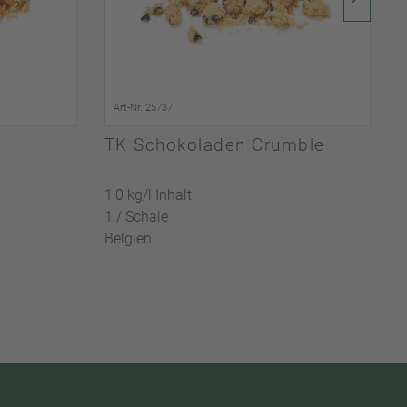
Art-Nr. 25737
TK Schokoladen Crumble
1,0 kg/l Inhalt
0
1 / Schale
4
Belgien
B