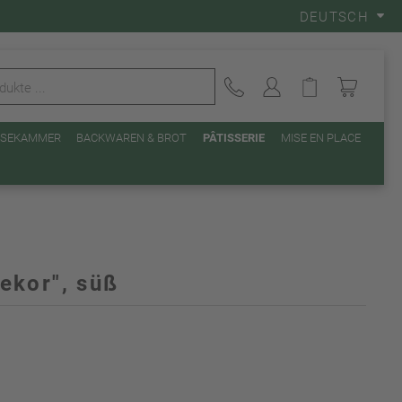
DEUTSCH
EISEKAMMER
BACKWAREN & BROT
PÂTISSERIE
MISE EN PLACE
ekor", süß