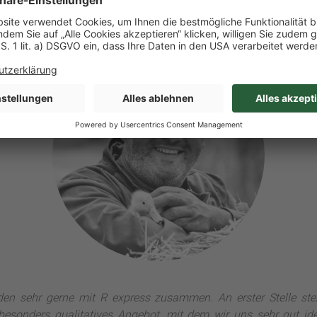
en sehr gerne mit R express zusammen. An erster Stelle steh
besonders qualitatives Angebot, mit dem wir uns sehr gut ide