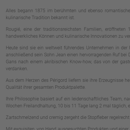
Alles begann 1875 im berühmten und ebenso romantischen Ma
kulinarische Tradition bekannt ist.
Rougié, eine der traditionsreichsten Familien, eröffnete
handwerkliches Können und kulinarische Innovationen zu ve
Heute sind sie ein weltweit führendes Unternehmen in der 
anschließend sein Sohn Jean einen hervorragenden Ruf bei D
Gans nach einem akribischen Know-how, das von der gastr
verdanken.
Aus dem Herzen des Périgord liefern sie ihre Erzeugnisse 
Qualität ihrer gesamten Produktpalette.
Ihre Philosophie basiert auf ein leidenschaftliches Team, n
Wochen Freilandhaltung, 10 bis 11 Tage lang 2 mal täglich, e
Zartschmelzend und cremig zergeht die Stopfleber regelrecht
Mit exquisiten, von Hand ausgesuchten Produkten und einer ü