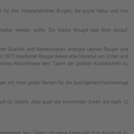
ür ihre mittelalterlichen Burgen, die grüne Natur und ihre
enießer werden sollte. Die Marke Rougié legt Wert darauf,
der Qualität und Beständigkeit, erlangte Léonce Rougié und
t 1875 bearbeitet Rougié dieses edle Material von Enten und
l seines Renommees dem Talent der größten Küchenchefs zu
rgen mit ihren guten Namen für die durchgehend hochwertige
aft für Details. Aber auch die verwöhnten Enten, die nach 12
legenheit, sein Talent und seine Kreativität zum Ausdruck zu