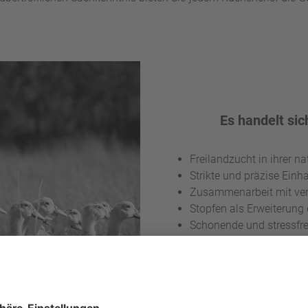
Es handelt sic
Freilandzucht in ihrer 
Strikte und präzise Einh
Zusammenarbeit mit ver
Stopfen als Erweiterung 
Schonende und stressfre
Wohlbefinden der Tiere h