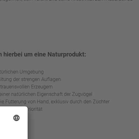
h hierbei um eine Naturprodukt:
natürlichen Umgebung
altung der strengen Auflagen
trauensvollen Erzeugern
einer natürlichen Eigenschaft der Zugvögel
ie Fütterung von Hand, exklusiv durch den Züchter
at höchste Priorität