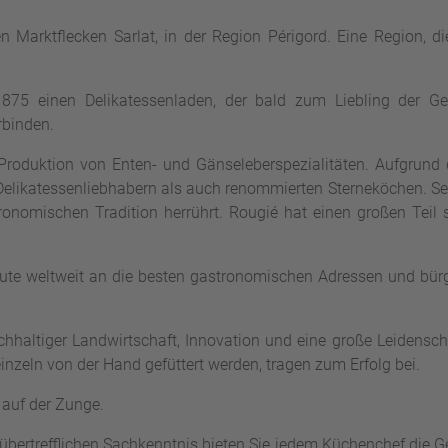
rktflecken Sarlat, in der Region Périgord. Eine Region, die f
n 1875 einen Delikatessenladen, der bald zum Liebling der G
rbinden.
Produktion von Enten- und Gänseleberspezialitäten. Aufgrund 
elikatessenliebhabern als auch renommierten Sterneköchen. Sei
onomischen Tradition herrührt. Rougié hat einen großen Tei
heute weltweit an die besten gastronomischen Adressen und bü
achhaltiger Landwirtschaft, Innovation und eine große Leidensch
inzeln von der Hand gefüttert werden, tragen zum Erfolg bei.
 auf der Zunge.
bertrefflichen Sachkenntnis bieten Sie jedem Küchenchef die Ge