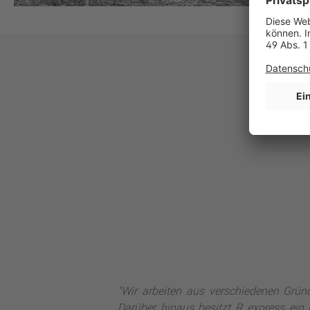
"Wir arbeiten aus verschiedenen Gründ
Darüber hinaus besitzt R express ein 