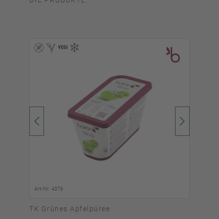
Art-Nr. 4376
Art-
TK Grünes Apfelpüree
TK 