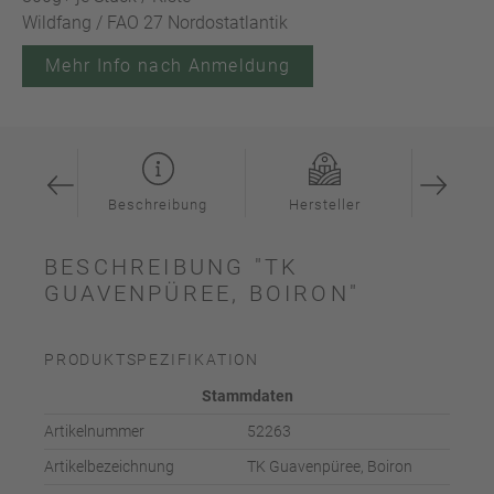
Wildfang / FAO 27 Nordostatlantik
Mehr Info nach Anmeldung
ation
Beschreibung
Hersteller
Inspi
BESCHREIBUNG "TK
GUAVENPÜREE, BOIRON"
PRODUKTSPEZIFIKATION
Stammdaten
Artikelnummer
52263
Artikelbezeichnung
TK Guavenpüree, Boiron