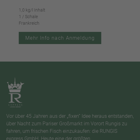
1,0 kg/l Inhalt
1,0 k
1 / Schale
1 / 
Frankreich
Fran
Mehr Info nach Anmeldung
Vor über 45 Jahren aus der „fixen“ Idee heraus entstanden,
über Nacht zum Pariser Großmarkt im Vorort Rungis zu
fahren, um frischen Fisch einzukaufen: die RUNGIS
express GmbH. Heute eine der größten