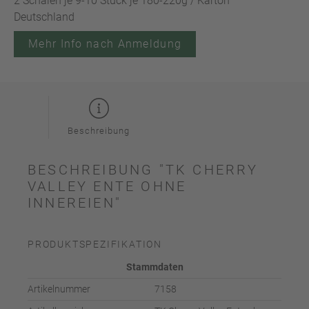
2 Schalen je 9-10 Stück je 180-220g / Karton
Deutschland
Mehr Info nach Anmeldung
Beschreibung
BESCHREIBUNG "TK CHERRY
VALLEY ENTE OHNE
INNEREIEN"
PRODUKTSPEZIFIKATION
Stammdaten
Artikelnummer
7158