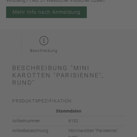
Wildfang / FAO 51 Westlicher Indischer Ozean
Mehr Info nach Anmeldung
Beschreibung
BESCHREIBUNG "MINI
KAROTTEN "PARISIENNE",
RUND"
PRODUKTSPEZIFIKATION
Stammdaten
Artikelnummer
6192
Artikelbezeichnung
Mini Karotten "Parisienne",