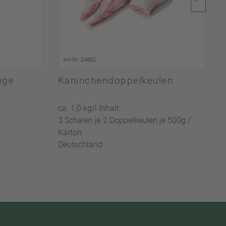
Art-Nr. 24862
nge
Kaninchendoppelkeulen
ca. 1,0 kg/l Inhalt
c
3 Schalen je 2 Doppelkeulen je 500g /
1
Karton
D
Deutschland