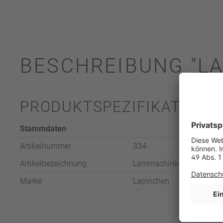
BESCHREIBUNG "L
PRODUKTSPEZIFIKATION
Stammdaten
Artikelnummer
334
Artikelbezeichnung
Lammschinken aus der K
Marke
Lapinchen