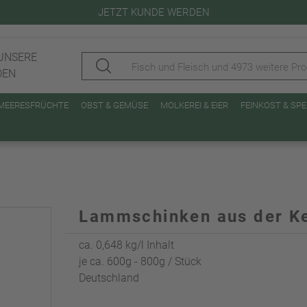
JETZT KUNDE WERDEN
UNSERE
DEN
 MEERESFRÜCHTE
OBST & GEMÜSE
MOLKEREI & EIER
FEINKOST & SP
Lammschinken aus der K
ca. 0,648 kg/l Inhalt
je ca. 600g - 800g / Stück
Deutschland