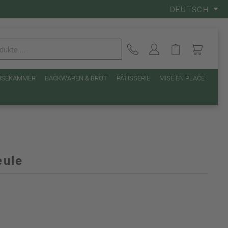
DEUTSCH
EISEKAMMER
BACKWAREN & BROT
PÂTISSERIE
MISE EN PLACE
eule