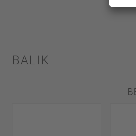
BALIK
B