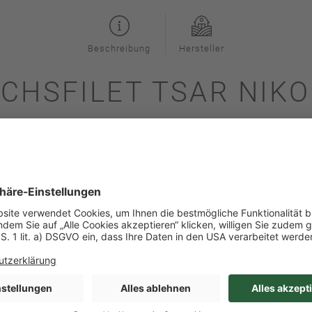
Beschreibung
Hersteller
ACHSFILET TSAR NIK
orTwo ohne Haut