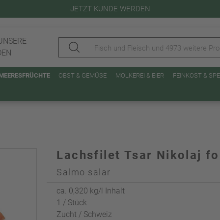
JETZT KUNDE WERDEN
UNSERE
DEN
 MEERESFRÜCHTE
OBST & GEMÜSE
MOLKEREI & EIER
FEINKOST & SP
Lachsfilet Tsar Nikolaj 
Salmo salar
ca. 0,320 kg/l Inhalt
1 / Stück
Zucht / Schweiz