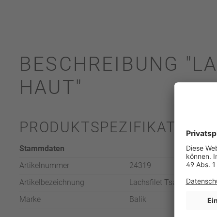
BESCHREIBUNG "L
HAUT"
PRODUKTSPEZIFIKATION
Stammdaten
Artikelnummer
24319
Artikelbezeichnung
Lachsfilet Tsar Nikolaj f
Marke
Balik