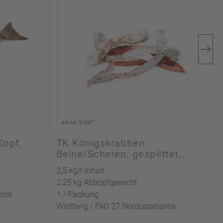
Art-Nr. 51667
Kopf,
TK Königskrabben
Beine/Scheren, gesplittet,
gekocht, Gr. 3L, 10% Glasur
2,5 kg/l Inhalt
2,25 kg Abtropfgewicht
ntik
1 / Packung
Wildfang / FAO 27 Nordostatlantik