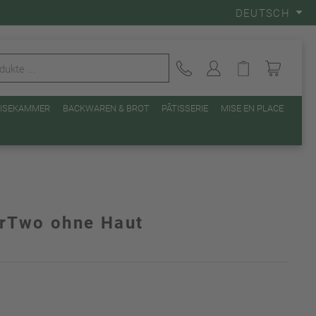
DEUTSCH
EISEKAMMER
BACKWAREN & BROT
PÂTISSERIE
MISE EN PLACE
forTwo ohne Haut