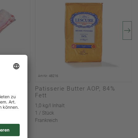
Art-Nr. 48216
Patisserie Butter AOP, 84%
Fett
1,0 kg/l Inhalt
1 / Stück
Frankreich