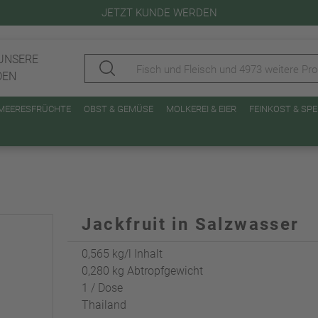
JETZT KUNDE WERDEN
UNSERE
DEN
 MEERESFRÜCHTE
OBST & GEMÜSE
MOLKEREI & EIER
FEINKOST & SP
Jackfruit in Salzwasser
0,565 kg/l Inhalt
0,280 kg Abtropfgewicht
1 / Dose
Thailand