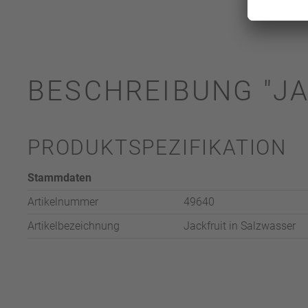
BESCHREIBUNG "JA
PRODUKTSPEZIFIKATION
Stammdaten
Artikelnummer
49640
Artikelbezeichnung
Jackfruit in Salzwasser