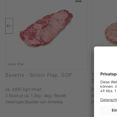
Art-Nr. 8744
Art-Nr. 51551
Bavette - Sirloin Flap, GOP
TK Dry Ag
227g)
ca. 3,697 kg/l Inhalt
9,54 kg/l Inha
2 Stück je ca. 1,5kg - 4kg / Beutel
42 Stück je 2
Vereinigte Staaten von Amerika
Irland