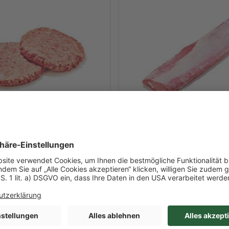
Art-Nr. 28379
ed Rinderburger (je
Kalbsrückenlachs mit
Silberhaut, rosé
lt
ca. 3,603 kg/l Inhalt
27g / Karton
je 3-4kg / Beutel
Deutschland