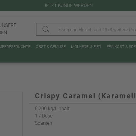
JETZT KUNDE WERDEN
UNSERE
DEN
 MEERESFRÜCHTE
OBST & GEMÜSE
MOLKEREI & EIER
FEINKOST & SP
Crispy Caramel (Karamell
0,200 kg/l Inhalt
1 / Dose
Spanien