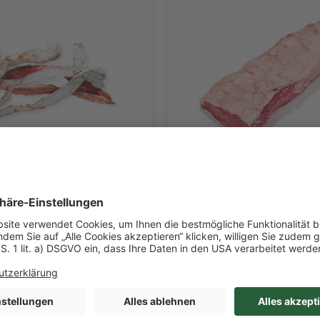
Art-Nr. 41510
skrabben
Roastbeef ohne Kette
ren, gesplittet,
"Rioplatense"
Gr. 3L, 10% Glasur
ca. 4,142 kg/l Inhalt
pfgewicht
1 / Stück
Argentinien
O 27 Nordostatlantik