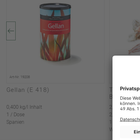
Art-Nr. 19208
Art-Nr. 51667
Gellan (E 418)
TK König
Beine/Sche
gekocht, 
0,400 kg/l Inhalt
2,5 kg/l Inhalt
1 / Dose
2,25 kg Abtro
Spanien
1 / Packung
Wildfang / FA