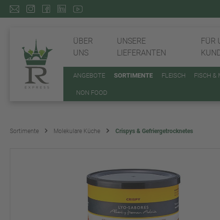
ÜBER
UNSERE
FÜR 
UNS
LIEFERANTEN
KUN
ANGEBOTE
SORTIMENTE
FLEISCH
FISCH &
NON FOOD
Sortimente
Molekulare Küche
Crispys & Gefriergetrocknetes