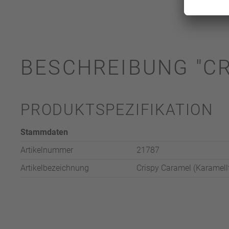
BESCHREIBUNG "C
PRODUKTSPEZIFIKATION
Stammdaten
Artikelnummer
21787
Artikelbezeichnung
Crispy Caramel (Karamell