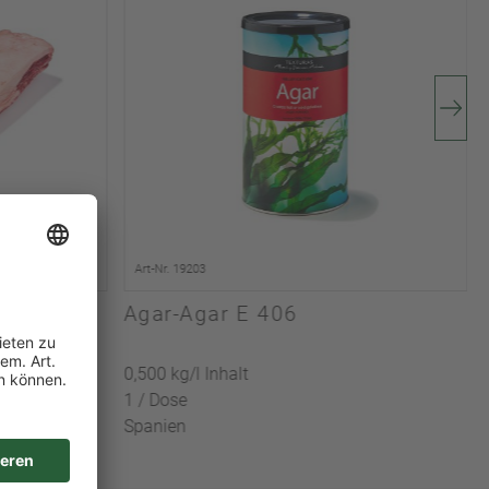
Art-Nr. 19203
Agar-Agar E 406
0,500 kg/l Inhalt
1 / Dose
Spanien