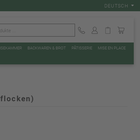
DEUTSCH
EISEKAMMER
BACKWAREN & BROT
PÂTISSERIE
MISE EN PLACE
flocken)