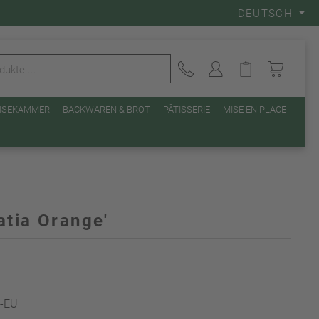
DEUTSCH
EISEKAMMER
BACKWAREN & BROT
PÂTISSERIE
MISE EN PLACE
atia Orange'
o-EU