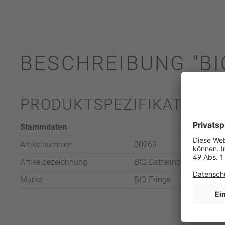
BESCHREIBUNG "BI
PRODUKTSPEZIFIKATION
Stammdaten
Artikelnummer
30269
Artikelbezeichnung
BIO Datterino Tomaten 'P
Marke
BIO Frings