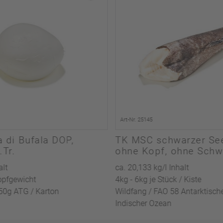
Art-Nr. 25145
a di Bufala DOP,
TK MSC schwarzer Se
 i.Tr.
ohne Kopf, ohne Schw
ausgenommen
alt
ca. 20,133 kg/l Inhalt
opfgewicht
4kg - 6kg je Stück / Kiste
250g ATG / Karton
Wildfang / FAO 58 Antarktisch
Indischer Ozean