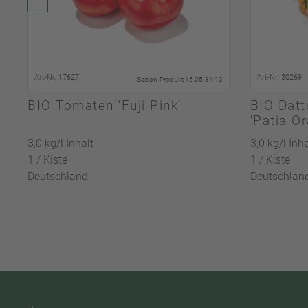
Art-Nr. 17627
Art-Nr. 30269
Saison-Produkt 15.05-31.10
BIO Tomaten 'Fuji Pink'
BIO Datt
'Patia O
3,0 kg/l Inhalt
3,0 kg/l Inha
1 / Kiste
1 / Kiste
Deutschland
Deutschlan