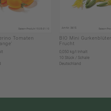
Art-Nr. 3615
Saison-Produkt 15.05-31.10
Saison-Pro
erino Tomaten
BIO Mini Gurkenblüte
range'
Frucht
lt
0,050 kg/l Inhalt
10 Stück / Schale
d
Deutschland