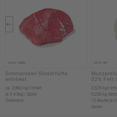
Art-Nr. 14858
Art-Nr. 381
Simmentaler Rinderhüfte
Mozzarell
entvliest
52% Fett
ca. 3,862 kg/l Inhalt
0,525 kg/l Inh
je 3-4,5kg / Stück
0,250 kg Abtr
Österreich
12 Beutel je 
Italien