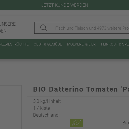
JETZT KUNDE WERDEN
UNSERE
DEN
 MEERESFRÜCHTE
OBST & GEMÜSE
MOLKEREI & EIER
FEINKOST & SP
BIO Datterino Tomaten 'P
3,0 kg/l Inhalt
1 / Kiste
Deutschland
Bi