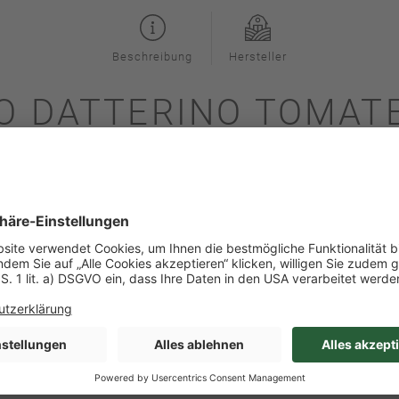
Beschreibung
Hersteller
O DATTERINO TOMATE
atia Orange'