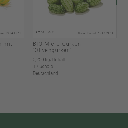
Art-Nr. 17593
dukt 09.04-29.10
Saison-Produkt 15.06-20.10
n mit
BIO Micro Gurken
"Olivengurken"
0,250 kg/l Inhalt
0
1 / Schale
5
Deutschland
D