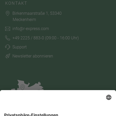
KONTAKT
Birkenmaarstraße 1, 53340
Meckenheim
info@r-express.com
+49 2225 / 883-0
(09:00 - 16:00 Uhr)
Support
Newsletter abonnieren