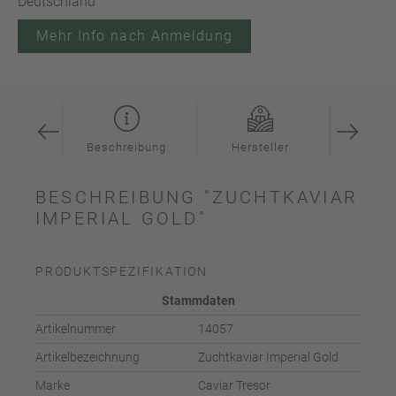
Deutschland
Mehr Info nach Anmeldung
ation
Beschreibung
Hersteller
Inspi
BESCHREIBUNG "ZUCHTKAVIAR
IMPERIAL GOLD"
PRODUKTSPEZIFIKATION
Stammdaten
Artikelnummer
14057
Artikelbezeichnung
Zuchtkaviar Imperial Gold
Marke
Caviar Tresor