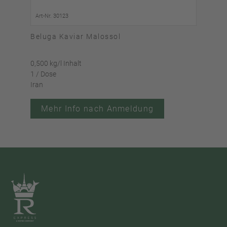
Art-Nr. 30123
Art-
Beluga Kaviar Malossol
Kav
0,500 kg/l Inhalt
0,050
1 / Dose
1 / 
Iran
Iran
Mehr Info nach Anmeldung