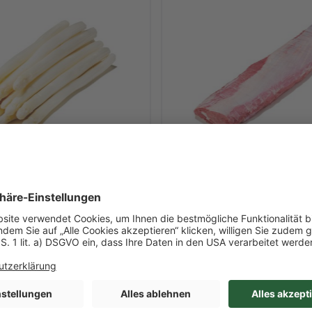
Art-Nr. 28379
Saison-Produkt 23.03-26.06
eiß, geschält, Ø
Kalbsrückenlachs mit
Silberhaut, rosé
ca. 3,603 kg/l Inhalt
je 3-4kg / Beutel
Deutschland