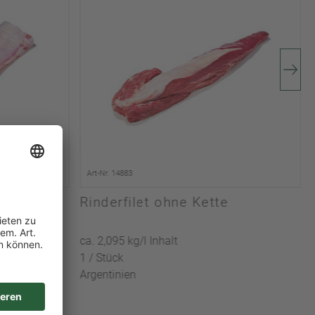
Art-Nr. 14883
Rinderfilet ohne Kette
ca. 2,095 kg/l Inhalt
1 / Stück
Argentinien