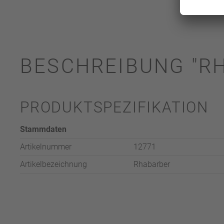
BESCHREIBUNG "R
PRODUKTSPEZIFIKATION
Stammdaten
Artikelnummer
12771
Artikelbezeichnung
Rhabarber