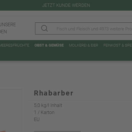
JETZT KUNDE WERDEN
UNSERE
DEN
 MEERESFRÜCHTE
OBST & GEMÜSE
MOLKEREI & EIER
FEINKOST & SP
Rhabarber
5,0 kg/l Inhalt
1 / Karton
EU