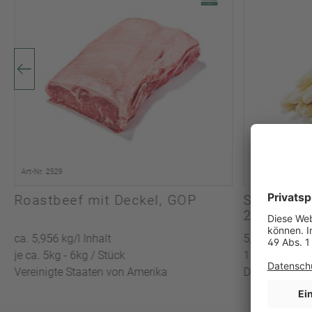
Art-Nr. 2529
Art-Nr. 16915
Roastbeef mit Deckel, GOP
Spargel w
21-25mm
ca. 5,956 kg/l Inhalt
5,0 kg/l Inhalt
je ca. 5kg - 6kg / Stück
1 / Kiste
Vereinigte Staaten von Amerika
Deutschland