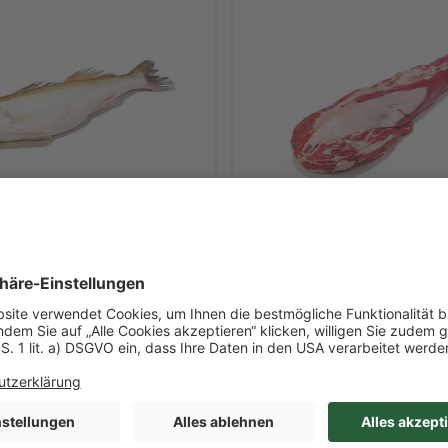
Art-Nr. 15899
t Kopf, rund
Rinderfilet ohne Kett
1
 Inhalt
ca. 2,563 kg/l Inhalt
 Stück
je 1,8kg - 2,8kg / Stück
ei / Niederlande
Australien