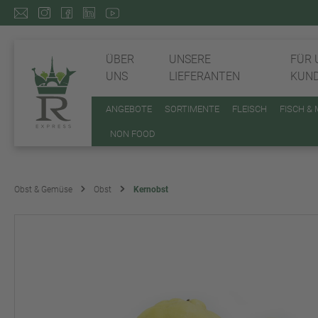
ÜBER
UNSERE
FÜR 
UNS
LIEFERANTEN
KUN
ANGEBOTE
SORTIMENTE
FLEISCH
FISCH &
NON FOOD
Obst & Gemüse
Obst
Kernobst