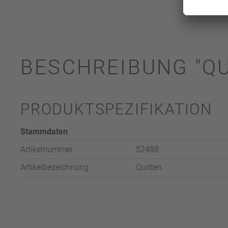
BESCHREIBUNG "QU
PRODUKTSPEZIFIKATION
Stammdaten
Artikelnummer
52488
Artikelbezeichnung
Quitten