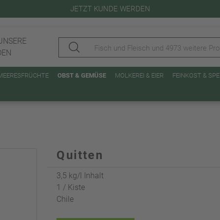
JETZT KUNDE WERDEN
UNSERE
DEN
 MEERESFRÜCHTE
OBST & GEMÜSE
MOLKEREI & EIER
FEINKOST & SP
Quitten
3,5 kg/l Inhalt
1 / Kiste
Chile