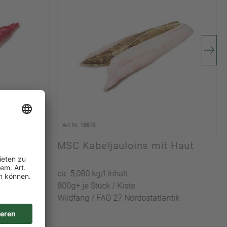
Art-Nr. 18870
e, BMS
MSC Kabeljauloins mit Haut
ca. 5,080 kg/l Inhalt
800g+ je Stück / Kiste
Wildfang / FAO 27 Nordostatlantik