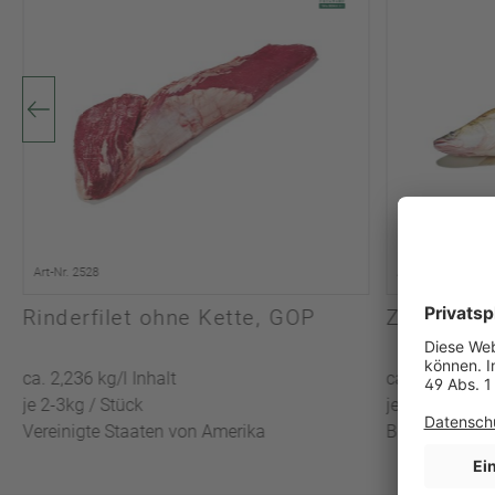
Art-Nr. 2528
Art-Nr. 2061
Rinderfilet ohne Kette, GOP
Zander mi
ca. 2,236 kg/l Inhalt
ca. 4,925 kg/l
je 2-3kg / Stück
je 4kg - 6kg /
Vereinigte Staaten von Amerika
Binnenfischer