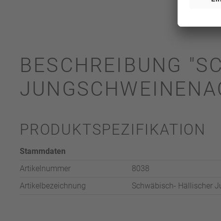
BESCHREIBUNG "S
JUNGSCHWEINENAC
PRODUKTSPEZIFIKATION
Stammdaten
Artikelnummer
8038
Artikelbezeichnung
Schwäbisch- Hällischer 