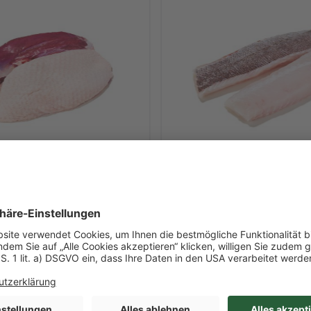
Art-Nr. 17903
Entenbrust
Seehechtloins mit Hau
 Inhalt
ca. 3,2 kg/l Inhalt
0-220g / Beutel
300g - 400g je Stück / Kiste
Wildfang / FAO 27 Nordostatla