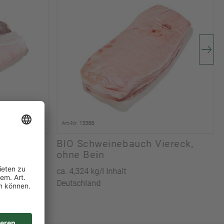
Art-Nr. 13388
t
BIO Schweinebauch Viereck,
ohne Bein
ca. 4,324 kg/l Inhalt
Deutschland
ntik