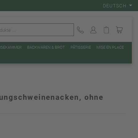
DEUTSCH
EISEKAMMER
BACKWAREN & BROT
PÂTISSERIE
MISE EN PLACE
Jungschweinenacken, ohne