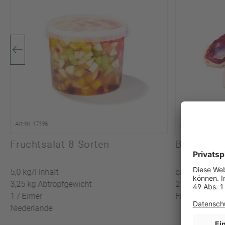
Art-Nr. 17196
Art-Nr. 9600
Fruchtsalat 8 Sorten
Barbarie 
5,0 kg/l Inhalt
ca. 0,418 kg/l
3,25 kg Abtropfgewicht
2 Stück je 18
1 / Eimer
Frankreich
Niederlande