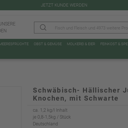
JETZT KUNDE WERDEN
UNSERE
DEN
 MEERESFRÜCHTE
OBST & GEMÜSE
MOLKEREI & EIER
FEINKOST & SP
Schwäbisch- Hällischer 
Knochen, mit Schwarte
ca. 1,2 kg/l Inhalt
je 0,8-1,5kg / Stück
Deutschland