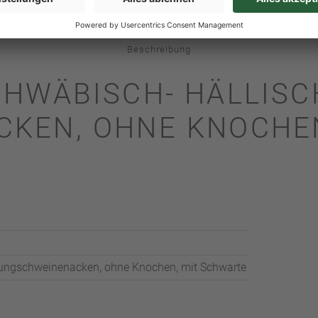
Beschreibung
CHWÄBISCH- HÄLLISC
KEN, OHNE KNOCHEN
Jungschweinenacken, ohne Knochen, mit Schwarte