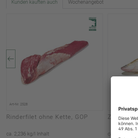
Kunden kauften auch
Wochenangebot
Art-Nr. 2528
Art-Nr. 2061
Rinderfilet ohne Kette, GOP
Zander mi
ca. 2,236 kg/l Inhalt
ca. 4,925 kg/l