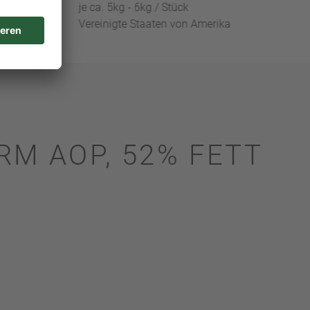
je ca. 5kg - 6kg / Stück
Vereinigte Staaten von Amerika
RM AOP, 52% FETT