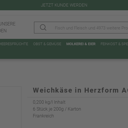
JETZT KUNDE WERDEN
UNSERE
DEN
 MEERESFRÜCHTE
OBST & GEMÜSE
MOLKEREI & EIER
FEINKOST & SP
Weichkäse in Herzform AO
0,200 kg/l Inhalt
6 Stück je 200g / Karton
Frankreich