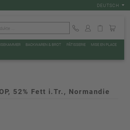
DEUTSCH
EISEKAMMER
BACKWAREN & BROT
PÂTISSERIE
MISE EN PLACE
P, 52% Fett i.Tr., Normandie