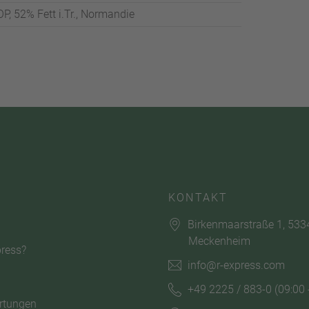
, 52% Fett i.Tr., Normandie
KONTAKT
Birkenmaarstraße 1, 533
Meckenheim
ress?
info@r-express.com
+49 2225 / 883-0
(09:00 
rtungen