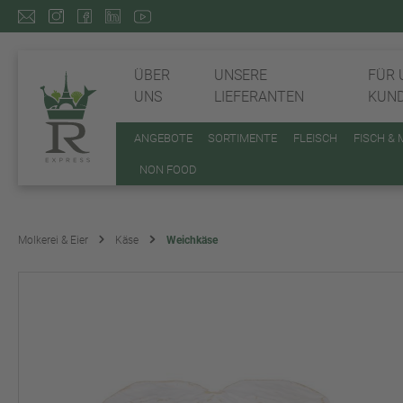
ÜBER
UNSERE
FÜR 
UNS
LIEFERANTEN
KUN
ANGEBOTE
SORTIMENTE
FLEISCH
FISCH &
NON FOOD
Molkerei & Eier
Käse
Weichkäse