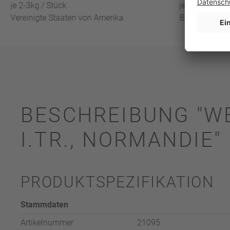
je 2-3kg / Stück
je 4kg - 6kg /
Vereinigte Staaten von Amerika
Binnenfischer
BESCHREIBUNG "WE
I.TR., NORMANDIE"
PRODUKTSPEZIFIKATION
Stammdaten
Artikelnummer
21095