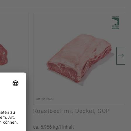
Art-Nr. 2529
ord
Roastbeef mit Deckel, GOP
ca. 5,956 kg/l Inhalt