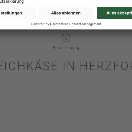
 Stück
je 0,5-1kg / Stück
ei / Niederlande
Irland
Beschreibung
ICHKÄSE IN HERZFO