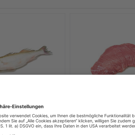
Art-Nr. 50513
t Kopf, rund
Flanksteak vom Heref
Rind
 Inhalt
ca. 0,620 kg/l Inhalt